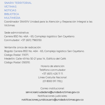
SNARIV TERRITORIAL
VÍCTIMAS
NOTICIAS
BIBLIOTECA
MULTIMEDIA
Coordinador SNARIV Unidad para la Atención y Reparación Integral a las
Víctimas
Sede administrativa:
Carrera 85D No. 46A - 65, Complejo logístico San Cayetano.
Conmutador: +57 (601) 7965150.
Ventanilla única de radicación:
Bogotá: Carrera 85D No. 46A - 65, Complejo logístico San Cayetano.
Código Postal: 111071.
Medellín: Calle 49 No 50-21 piso 14, Edificio del Café.
Código Postal: 050010.
Horario de atención
Teléfono conmutador:
+57 (601) 426 11 11.
Línea Gratuita Nacional:
(01 8000 911 119).}
Correo institucional:
servicioalciudadano@unidadvictimas.gov.co
Notificaciones judiciales:
notificaciones.juridicauariv@unidadvictimas.gov.co