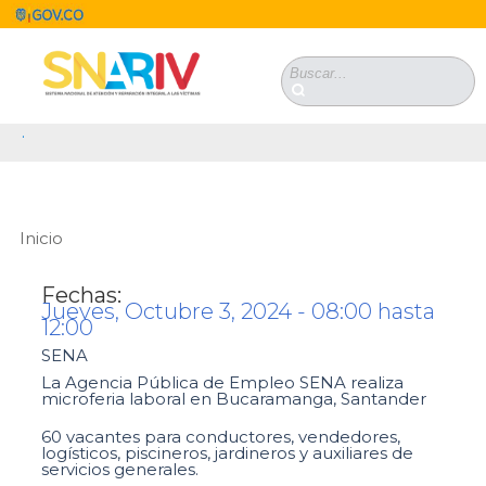
Pasar al contenido principal
Formulario de
búsqueda
.
Inicio
Se encuentra usted aquí
Fechas:
Jueves, Octubre 3, 2024 -
08:00
hasta
12:00
SENA
La Agencia Pública de Empleo SENA realiza
microferia laboral en Bucaramanga, Santander
60 vacantes para conductores, vendedores,
logísticos, piscineros, jardineros y auxiliares de
servicios generales.