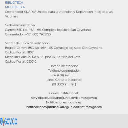
BIBLIOTECA
MULTIMEDIA
Coordinador SNARIV Unidad para la Atención y Reparación Integral a las
Víctimas
Sede administrativa:
Carrera 85D No. 46A - 65, Complejo logístico San Cayetano.
Conmutador: +57 (601) 7965150.
Ventanilla única de radicación:
Bogotá: Carrera 85D No. 46A - 65, Complejo logístico San Cayetano.
Código Postal: 111071.
Medellín: Calle 49 No 50-21 piso 14, Edificio del Café.
Código Postal: 050010.
Horario de atención
Teléfono conmutador:
+57 (601) 426 11 11.
Línea Gratuita Nacional:
(01 8000 911 119).}
Correo institucional:
servicioalciudadano@unidadvictimas.gov.co
Notificaciones judiciales:
notificaciones.juridicauariv@unidadvictimas.gov.co