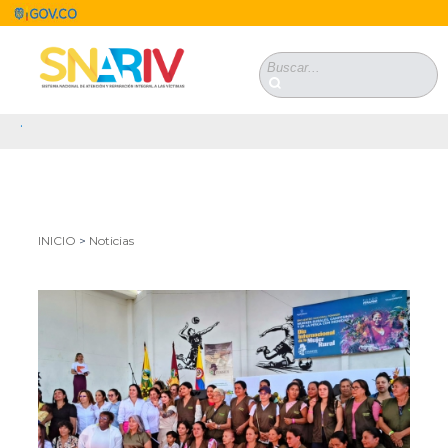
Pasar al contenido principal
Formulario de
búsqueda
.
Se encuentra usted aquí
INICIO
>
Noticias