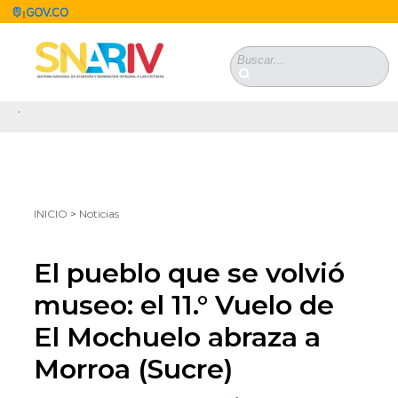
Pasar al contenido principal
Formulario de
búsqueda
.
Se encuentra usted aquí
INICIO
>
Noticias
El pueblo que se volvió
museo: el 11.° Vuelo de
El Mochuelo abraza a
Morroa (Sucre)