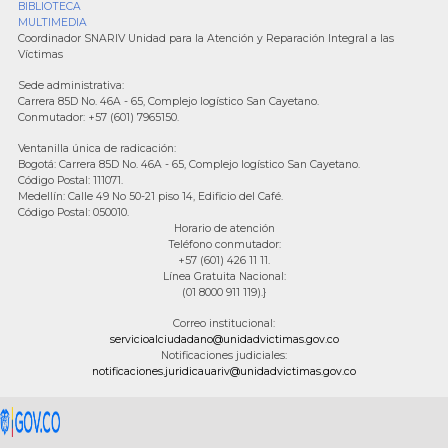
BIBLIOTECA
MULTIMEDIA
Coordinador SNARIV Unidad para la Atención y Reparación Integral a las
Víctimas
Sede administrativa:
Carrera 85D No. 46A - 65, Complejo logístico San Cayetano.
Conmutador: +57 (601) 7965150.
Ventanilla única de radicación:
Bogotá: Carrera 85D No. 46A - 65, Complejo logístico San Cayetano.
Código Postal: 111071.
Medellín: Calle 49 No 50-21 piso 14, Edificio del Café.
Código Postal: 050010.
Horario de atención
Teléfono conmutador:
+57 (601) 426 11 11.
Línea Gratuita Nacional:
(01 8000 911 119).}
Correo institucional:
servicioalciudadano@unidadvictimas.gov.co
Notificaciones judiciales:
notificaciones.juridicauariv@unidadvictimas.gov.co